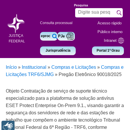
Pesquisa
Acesso rápido
Consulta processual
Público interno
JUSTIÇA
eproc
PJe
Intranet
FEDERAL
Jurisprudência
Portal 1º Grau
Início
»
Institucional
»
Compras e Licitações
»
Compras e
Licitações TRF6/SJMG
»
Pregão Eletrônico 90018/2025
Objeto Contratação de serviço de suporte técnico
especializado para a plataforma de solução antivírus
ESET Protect Enterprise On-Prem 9.1., visando garantir a
segurança dos servidores de rede e das estações de
trabalho que compõem o ambiente tecnológico Tribunal
Regional Federal da 6ª Região - TRF6, conforme
Libras