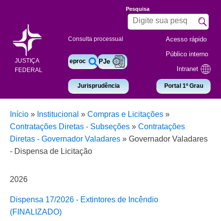
Pesquisa
Acesso rápido
Consulta processual
Público interno
JUSTIÇA
eproc
PJe
Intranet
FEDERAL
Jurisprudência
Portal 1º Grau
Início
»
Institucional
»
Compras e Licitações
»
Contratações Diretas - Subseções
»
Contratações
Diretas - Governador Valadares
»
Governador Valadares
- Dispensa de Licitação
2026
Dispensa 17/2026 - Extintores de Incêndio
(FINALIZADO)