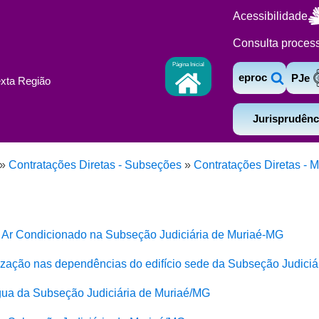
Acessibilidade
Consulta proces
Página Inicial
eproc
PJe
exta Região
Jurisprudênc
»
Contratações Diretas - Subseções
»
Contratações Diretas - M
 Ar Condicionado na Subseção Judiciária de Muriaé-MG
ização nas dependências do edifício sede da Subseção Judiciá
gua da Subseção Judiciária de Muriaé/MG