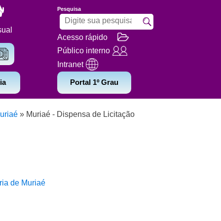
Pesquisa
sual
Acesso rápido
Público interno
Intranet
ia
Portal 1º Grau
uriaé
»
Muriaé - Dispensa de Licitação
ria de Muriaé