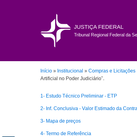
JUSTIÇA FEDERAL
Tribunal Regional Federal da S
Início
»
Institucional
»
Compras e Licitações
Artificial no Poder Judiciário".
1- Estudo Técnico Preliminar - ETP
2- Inf. Conclusiva - Valor Estimado da Contr
3- Mapa de preços
4- Termo de Referência