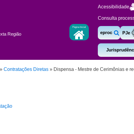
Acessibilidade
Consulta proces
Página Inicial
eproc
PJe
exta Região
Jurisprudênc
»
Contratações Diretas
»
Dispensa - Mestre de Cerimônias e re
atação