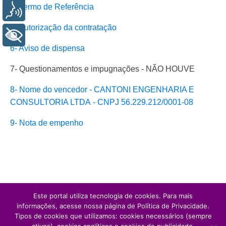
4- Termo de Referência
Voz
5- Autorização da contratação
+ Acessibilidade
6- Aviso de dispensa
7- Questionamentos e impugnações - NÃO HOUVE
8- Nome do vencedor - CANTONI ENGENHARIA E
CONSULTORIA LTDA - CNPJ 56.229.212/0001-08
9- Nota de empenho
Este portal utiliza tecnologia de cookies. Para mais
informações, acesse nossa página de Política de Privacidade.
Tipos de cookies que utilizamos: cookies necessários (sempre