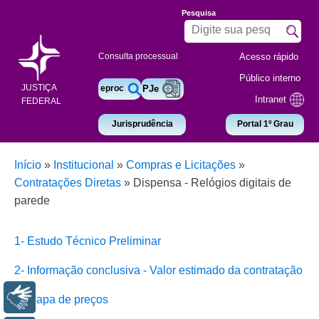
Pesquisa
Acesso rápido
Consulta processual
Público interno
JUSTIÇA
eproc
PJe
Intranet
FEDERAL
Jurisprudência
Portal 1º Grau
Início
»
Institucional
»
Compras e Licitações
»
Contratações Diretas
»
Dispensa - Relógios digitais de
parede
1- Estudo Técnico Preliminar
2- Informação conclusiva - Valor estimado da contratação
Libras
3- Mapa de preços