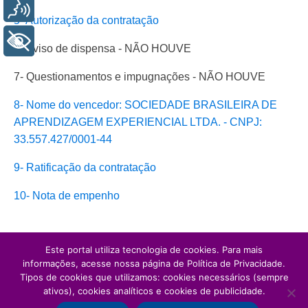
Voz
5- Autorização da contratação
+ Acessibilidade
6- Aviso de dispensa - NÃO HOUVE
7- Questionamentos e impugnações - NÃO HOUVE
8- Nome do vencedor: SOCIEDADE BRASILEIRA DE
APRENDIZAGEM EXPERIENCIAL LTDA. - CNPJ:
33.557.427/0001-44
9- Ratificação da contratação
10- Nota de empenho
Este portal utiliza tecnologia de cookies. Para mais
informações, acesse nossa página de Política de Privacidade.
Tipos de cookies que utilizamos: cookies necessários (sempre
ativos), cookies analíticos e cookies de publicidade.