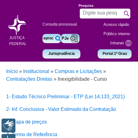
Pesquisa
Acesso rápido
Consulta processual
Público interno
JUSTIÇA
eproc
PJe
Intranet
FEDERAL
Jurisprudência
Portal 1º Grau
Início
»
Institucional
»
Compras e Licitações
»
Contratações Diretas
»
Inexigibilidade - Curso
1- Estudo Técnico Preliminar - ETP (Lei 14.133_2021)
2- Inf. Conclusiva - Valor Estimado da Contratação
3- Mapa de preços
Libras
4- Termo de Referência