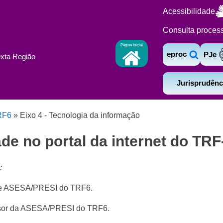
Acessibilidade
Consulta proces
Página Inicial
eproc
PJe
exta Região
Jurisprudênc
RF6
»
Eixo 4 - Tecnologia da informação
de no portal da internet do TRF
:
efe ASESA/PRESI do TRF6.
visor da ASESA/PRESI do TRF6.