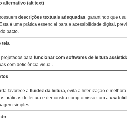
lternativo (alt text)
l possuem
descrições textuais adequadas
, garantindo que usuá
a é uma prática essencial para a acessibilidade digital, previs
 do pacto.
 tela
m projetados para
funcionar com softwares de leitura assistid
as com deficiência visual.
xtos
rda favorece a
fluidez da leitura
, evita a hifenização e melhora
 as práticas de leitura e demonstra compromisso com a
usabili
uagem simples.
ade