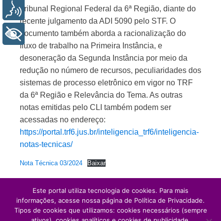
Tribunal Regional Federal da 6ª Região, diante do
Voz
recente julgamento da ADI 5090 pelo STF. O
documento também aborda a racionalização do
+ Acessibilidade
fluxo de trabalho na Primeira Instância, e
desoneração da Segunda Instância por meio da
redução no número de recursos, peculiaridades dos
sistemas de processo eletrônico em vigor no TRF
da 6ª Região e Relevância do Tema. As outras
notas emitidas pelo CLI também podem ser
acessadas no endereço:
https://portal.trf6.jus.br/inteligencia_trf6/inteligencia-
notas-tecnicas/
Nota Técnica 03/2024
Baixar
Este portal utiliza tecnologia de cookies. Para mais
informações, acesse nossa página de Política de Privacidade.
Tipos de cookies que utilizamos: cookies necessários (sempre
ativos), cookies analíticos e cookies de publicidade.