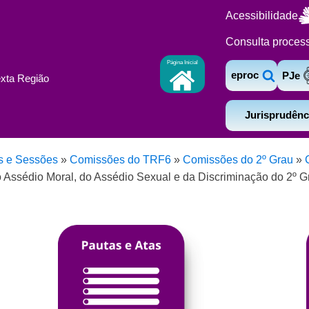
Acessibilidade
Consulta proces
Página Inicial
eproc
PJe
exta Região
Jurisprudênc
s e Sessões
»
Comissões do TRF6
»
Comissões do 2º Grau
»
ssédio Moral, do Assédio Sexual e da Discriminação do 2º Gr