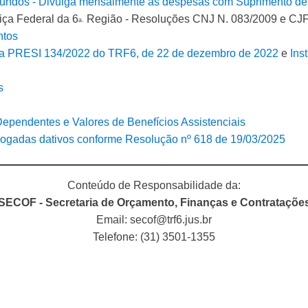
undos - Divulga mensalmente as despesas com Suprimento d
iça Federal da 6
Região - Resoluções CNJ N. 083/2009 e CJF
a.
ntos
ia PRESI 134/2022 do TRF6, de 22 de dezembro de 2022
e
Ins
s
 Dependentes e Valores de Benefícios Assistenciais
gadas dativos conforme Resolução nº 618 de 19/03/2025
Conteúdo de Responsabilidade da:
SECOF - Secretaria de Orçamento, Finanças e Contrataçõe
Email: secof@trf6.jus.br
Telefone: (31) 3501-1355