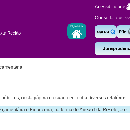
Acessibilidade
Consulta proces
Página Inicial
eproc
PJe
exta Região
Jurisprudênc
çamentária
úblicos, nesta página o usuário encontra diversos relatórios f
çamentária e Financeira, na forma do Anexo I da Resolução C