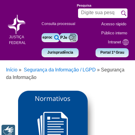
Pesquisa
Acesso rápido
Consulta processual
Público interno
JUSTIÇA
eproc
PJe
Intranet
FEDERAL
Jurisprudência
Portal 1º Grau
Início
»
Segurança da Informação / LGPD
»
Segurança
da Informação
Libras