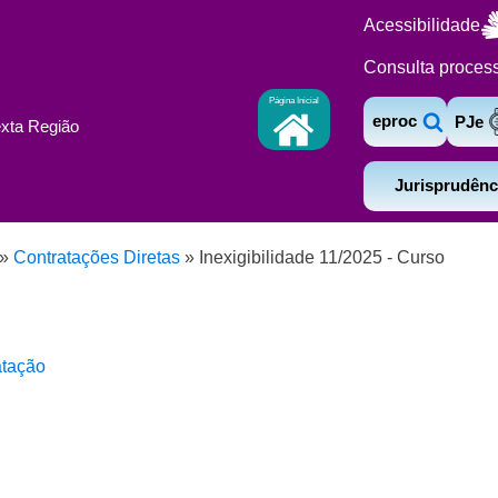
Acessibilidade
Consulta proces
Página Inicial
eproc
PJe
exta Região
Jurisprudênc
»
Contratações Diretas
»
Inexigibilidade 11/2025 - Curso
atação