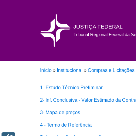
JUSTIÇA FEDERAL
Tribunal Regional Federal da S
Início
»
Institucional
»
Compras e Licitações
1- Estudo Técnico Preliminar
2- Inf. Conclusiva - Valor Estimado da Contr
3- Mapa de preços
4 - Termo de Referência