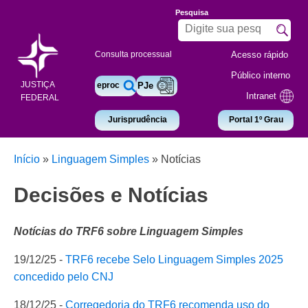
Pesquisa
Acesso rápido
Consulta processual
Público interno
JUSTIÇA
eproc
PJe
Intranet
FEDERAL
Jurisprudência
Portal 1º Grau
Início
»
Linguagem Simples
»
Notícias
Decisões e Notícias
Notícias do TRF6 sobre Linguagem Simples
19/12/25 -
TRF6 recebe Selo Linguagem Simples 2025
concedido pelo CNJ
18/12/25 -
Corregedoria do TRF6 recomenda uso do