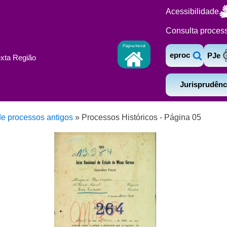
Acessibilidade
Consulta proces
Página Inicial
eproc
PJe
exta Região
Jurisprudênc
e processos antigos
»
Processos Históricos - Página 05