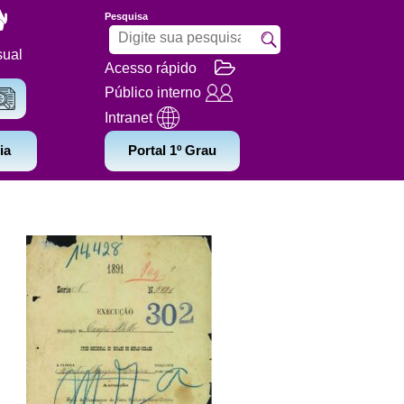
Pesquisa
sual
Acesso rápido
Público interno
Intranet
ia
Portal 1º Grau