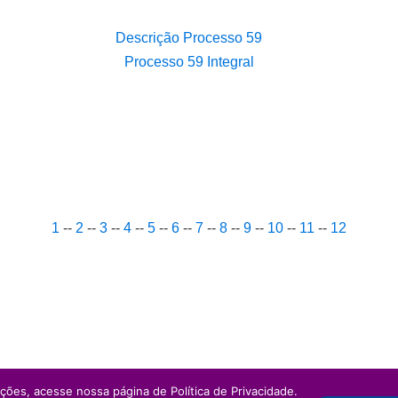
Descrição Processo 59
Processo 59 Integral
1
--
2
--
3
--
4
--
5
--
6
--
7
--
8
--
9
--
10
--
11
--
12
ações, acesse nossa página de Política de Privacidade.