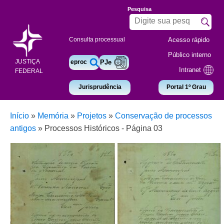
Pesquisa
Acesso rápido
Consulta processual
Público interno
JUSTIÇA
eproc
PJe
Intranet
FEDERAL
Jurisprudência
Portal 1º Grau
Início
»
Memória
»
Projetos
»
Conservação de processos
antigos
»
Processos Históricos - Página 03