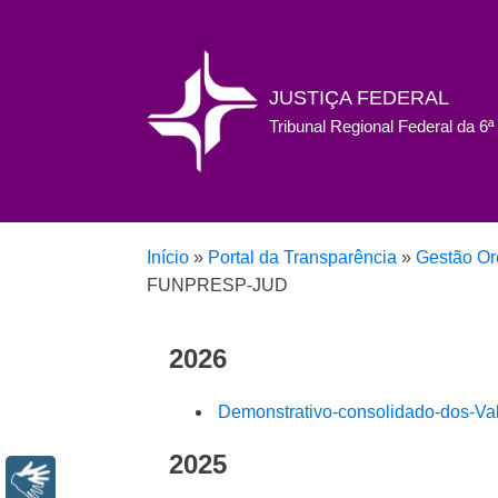
JUSTIÇA FEDERAL
Tribunal Regional Federal da 6
Início
»
Portal da Transparência
»
Gestão Or
FUNPRESP-JUD
2026
Demonstrativo-consolidado-dos-Va
2025
Libras