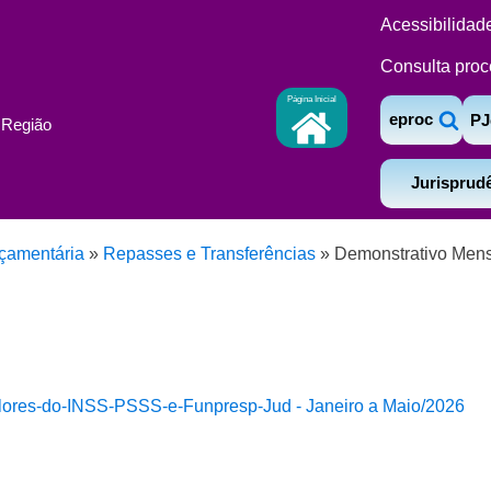
Acessibilidad
Consulta proc
Página Inicial
eproc
PJ
ª Região
Jurisprud
çamentária
»
Repasses e Transferências
»
Demonstrativo Mens
lores-do-INSS-PSSS-e-Funpresp-Jud - Janeiro a Maio/2026