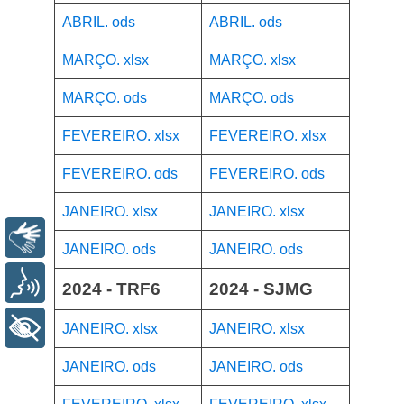
ABRIL. ods
ABRIL. ods
MARÇO. xlsx
MARÇO. xlsx
MARÇO. ods
MARÇO. ods
FEVEREIRO. xlsx
FEVEREIRO. xlsx
FEVEREIRO. ods
FEVEREIRO. ods
JANEIRO. xlsx
JANEIRO. xlsx
Libras
JANEIRO. ods
JANEIRO. ods
Voz
2024 - TRF6
2024 - SJMG
+ Acessibilidade
JANEIRO. xlsx
JANEIRO. xlsx
JANEIRO. ods
JANEIRO. ods