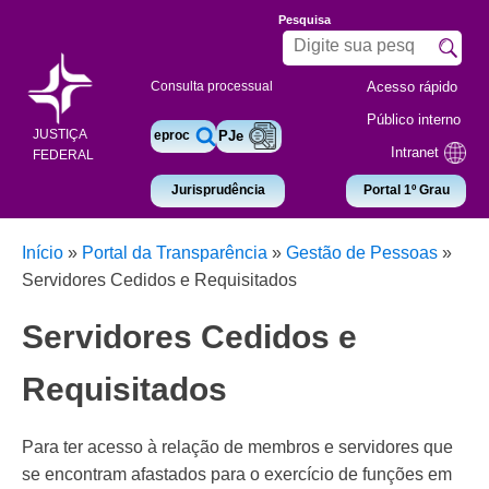
Pesquisa
Acesso rápido
Consulta processual
Público interno
JUSTIÇA
eproc
PJe
Intranet
FEDERAL
Jurisprudência
Portal 1º Grau
Início
»
Portal da Transparência
»
Gestão de Pessoas
»
Servidores Cedidos e Requisitados
Servidores Cedidos e
Requisitados
Para ter acesso à relação de membros e servidores que
se encontram afastados para o exercício de funções em